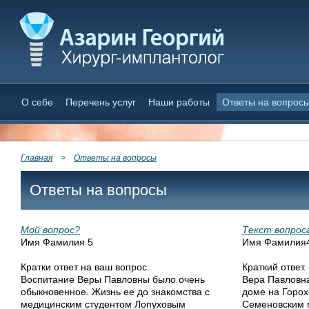
О себе
Перечень услуг
Наши работы
Ответы на вопрос
Главная
>
Ответы на вопросы
Ответы на вопросы
Мой вопрос?
Текст вопрос
Имя Фамилия 5
Имя Фамилия
Кратки ответ на ваш вопрос.
Краткий ответ.
Воспитание Веры Павловны было очень
Вера Павловн
обыкновенное. Жизнь ее до знакомства с
доме на Горох
медицинским студентом Лопуховым
Семеновским м