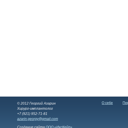
О себе
Пер
© 2012 Георгий Азарин
Хирург-имплантолог
+7 (921) 952-71-81
azarin.georgy@gmail.com
Создание сайта
ООО «ИксКейп»