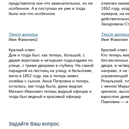
представляла кое-что замечательное, но не
отмечен каким
особенное. А в поступках ее уже и тогда
1852 году, ког
было кое-что особенное.
нумеров, на н
действительно
Захаровича С
Текст вопроса
Текст вопрос
Имя Фамилия2
Имя Фамилия
Краткий ответ.
Краткий ответ.
Дом и тогда был, как теперь, большой, с
Кто теперь жи
двумя воротами и четырьмя подъездами по
бесчисленных 
улице, с тремя дворами в глубину. На самой
двора, в четве
парадной из лестниц на улицу, в бельэтаже,
направо, я не 
жила в 1852 году, как и теперь живет,
управляющий 
хозяйка с сыном. Анна Петровна и теперь
Розальский, п
осталась, как тогда была, дама видная.
с женою Марь
Михаил Иванович теперь видный офицер и
крепкою, высо
тогда был видный и красивый офицер.
взрослою деви
Павловна — и
Задайте Ваш вопрос.