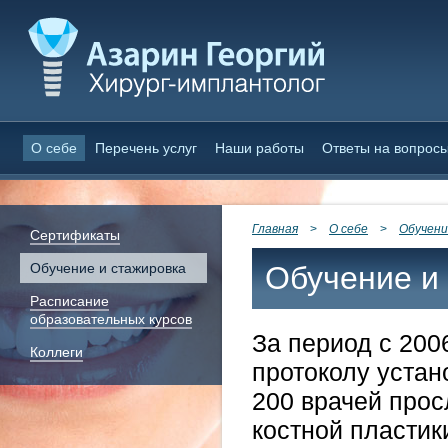
О себе
Перечень услуг
Наши работы
Ответы на вопрос
Главная
>
О себе
>
Обучени
Сертификаты
Обучение и стажировка
Обучение и
Расписание
образовательных курсов
За период с 200
Коллеги
протоколу устан
200 врачей про
костной пластик