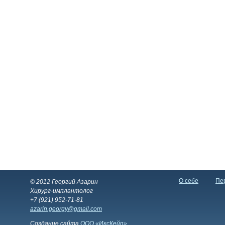
О себе
Пер
© 2012 Георгий Азарин
Хирург-имплантолог
+7 (921) 952-71-81
azarin.georgy@gmail.com
Создание сайта
ООО «ИксКейп»